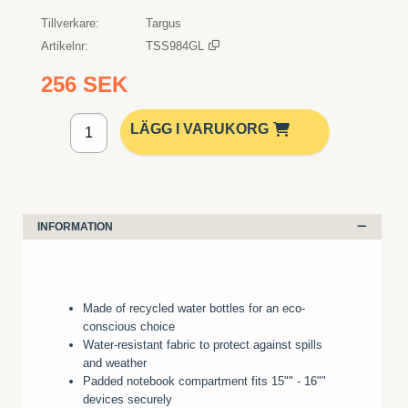
Tillverkare
Targus
Artikelnr
TSS984GL
256 SEK
Lägg i kundvagn
LÄGG I VARUKORG
INFORMATION
Made of recycled water bottles for an eco-
conscious choice
Water-resistant fabric to protect against spills
and weather
Padded notebook compartment fits 15"" - 16""
devices securely