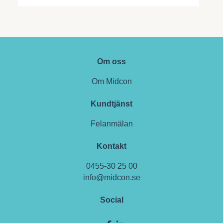
Om oss
Om Midcon
Kundtjänst
Felanmälan
Kontakt
0455-30 25 00
info@midcon.se
Social