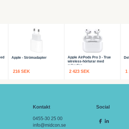
med
Apple AirPods Pro 3 - True
Apple - Strömadapter
De
wireless-hörlurar med
mikrofon
216 SEK
2 423 SEK
1
Kontakt
Social
0455-30 25 00
info@midcon.se