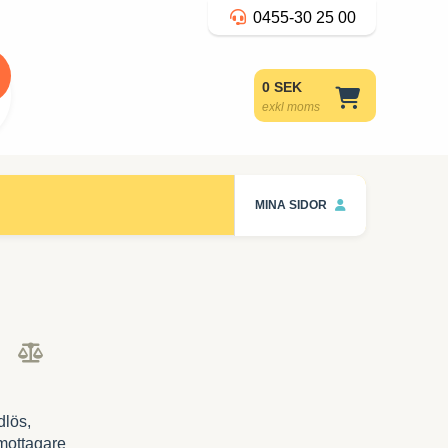
0455-30 25 00
0 SEK
exkl moms
MINA SIDOR
dlös,
-mottagare