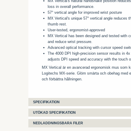
MX Vertical's natural handshake position reduce
loss in overall performance.
57° vertical angle for improved wrist posture
MX Vertical's unique 57° vertical angle reduces t
thumb rest.
User-tested, ergonomist-approved
MX Vertical has been designed and tested with cri
and reduce wrist pressure.
Advanced optical tracking with cursor speed swi
The 4000 DPI high-precision sensor results in 4
adjusts DPI speed and accuracy with the touch of
MX Vertical är en avancerad ergonomisk mus som ko
Logitechs MX-serie. Glöm smärta och obehag med e
och förbättra hållningen.
SPECIFIKATION
UTÖKAD SPECIFIKATION
NEDLADDNINGSBARA FILER