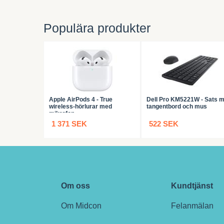
Populära produkter
Apple AirPods 4 - True
Dell Pro KM5221W - Sats 
wireless-hörlurar med
tangentbord och mus
mikrofon
1 371 SEK
522 SEK
Om oss
Kundtjänst
Om Midcon
Felanmälan