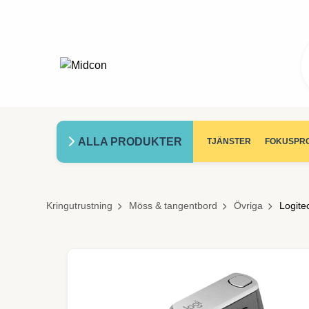
ALLA PRODUKTER
TJÄNSTER
FOKUSPR
Kringutrustning
Möss & tangentbord
Övriga
Logite