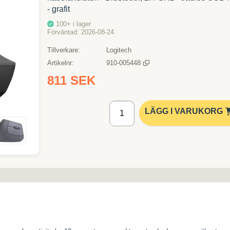
- grafit
100+
i lager
Förväntad
2026-08-24
Tillverkare
Logitech
Artikelnr
910-005448
811 SEK
Lägg i kundvagn
LÄGG I VARUKORG