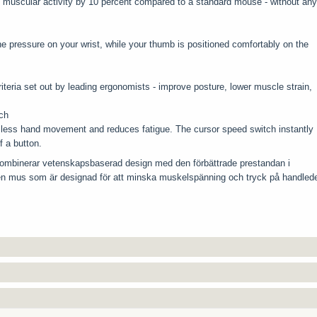
s muscular activity by 10 percent compared to a standard mouse - without any
he pressure on your wrist, while your thumb is positioned comfortably on the
teria set out by leading ergonomists - improve posture, lower muscle strain,
tch
x less hand movement and reduces fatigue. The cursor speed switch instantly
 a button.
mbinerar vetenskapsbaserad design med den förbättrade prestandan i
n mus som är designad för att minska muskelspänning och tryck på handled