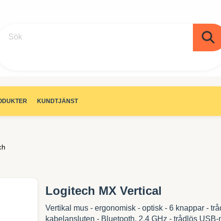
Sök
ODUKTER
KUNDTJÄNST
ch
Logitech MX Vertical
Vertikal mus - ergonomisk - optisk - 6 knappar - trå
kabelansluten - Bluetooth, 2.4 GHz - trådlös USB