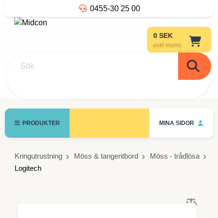
0455-30 25 00
0 SEK
exkl moms
Sök
PRODUKTER
MINA SIDOR
Kringutrustning
Möss & tangentbord
Möss - trådlösa
Logitech