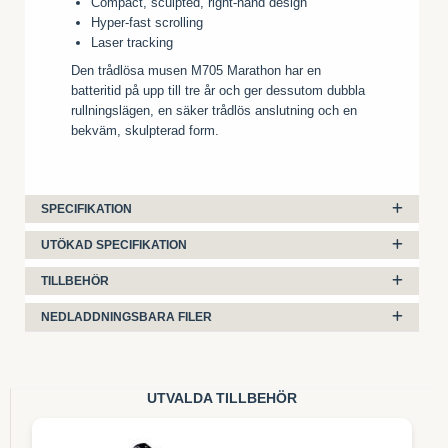
Compact, sculpted, right-hand design
Hyper-fast scrolling
Laser tracking
Den trådlösa musen M705 Marathon har en
batteritid på upp till tre år och ger dessutom dubbla
rullningslägen, en säker trådlös anslutning och en
bekväm, skulpterad form.
SPECIFIKATION
UTÖKAD SPECIFIKATION
TILLBEHÖR
NEDLADDNINGSBARA FILER
UTVALDA TILLBEHÖR