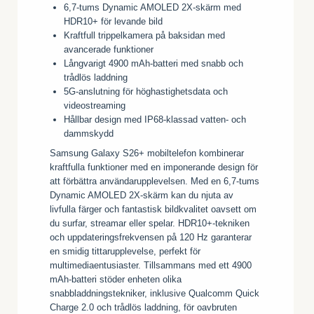
6,7-tums Dynamic AMOLED 2X-skärm med
HDR10+ för levande bild
Kraftfull trippelkamera på baksidan med
avancerade funktioner
Långvarigt 4900 mAh-batteri med snabb och
trådlös laddning
5G-anslutning för höghastighetsdata och
videostreaming
Hållbar design med IP68-klassad vatten- och
dammskydd
Samsung Galaxy S26+ mobiltelefon kombinerar
kraftfulla funktioner med en imponerande design för
att förbättra användarupplevelsen. Med en 6,7-tums
Dynamic AMOLED 2X-skärm kan du njuta av
livfulla färger och fantastisk bildkvalitet oavsett om
du surfar, streamar eller spelar. HDR10+-tekniken
och uppdateringsfrekvensen på 120 Hz garanterar
en smidig tittarupplevelse, perfekt för
multimediaentusiaster. Tillsammans med ett 4900
mAh-batteri stöder enheten olika
snabbladdningstekniker, inklusive Qualcomm Quick
Charge 2.0 och trådlös laddning, för oavbruten