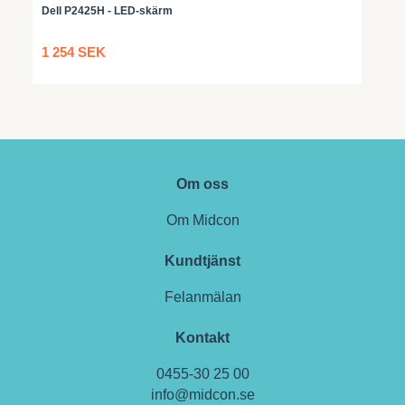
Dell P2425H - LED-skärm
1 254 SEK
Om oss
Om Midcon
Kundtjänst
Felanmälan
Kontakt
0455-30 25 00
info@midcon.se