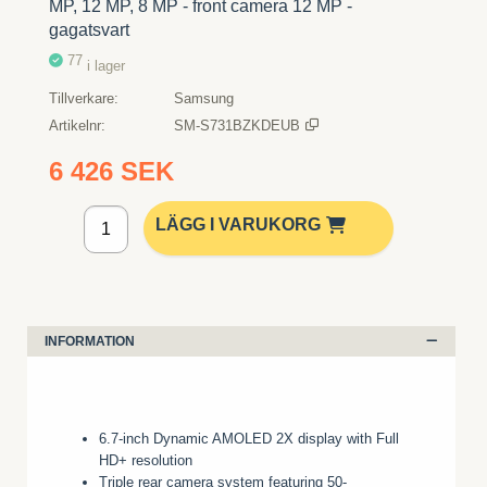
MP, 12 MP, 8 MP - front camera 12 MP -
gagatsvart
77
i lager
Tillverkare
Samsung
Artikelnr
SM-S731BZKDEUB
6 426 SEK
Lägg i kundvagn
LÄGG I VARUKORG
INFORMATION
6.7-inch Dynamic AMOLED 2X display with Full
HD+ resolution
Triple rear camera system featuring 50-