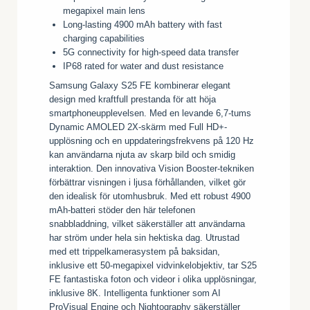
megapixel main lens
Long-lasting 4900 mAh battery with fast
charging capabilities
5G connectivity for high-speed data transfer
IP68 rated for water and dust resistance
Samsung Galaxy S25 FE kombinerar elegant
design med kraftfull prestanda för att höja
smartphoneupplevelsen. Med en levande 6,7-tums
Dynamic AMOLED 2X-skärm med Full HD+-
upplösning och en uppdateringsfrekvens på 120 Hz
kan användarna njuta av skarp bild och smidig
interaktion. Den innovativa Vision Booster-tekniken
förbättrar visningen i ljusa förhållanden, vilket gör
den idealisk för utomhusbruk. Med ett robust 4900
mAh-batteri stöder den här telefonen
snabbladdning, vilket säkerställer att användarna
har ström under hela sin hektiska dag. Utrustad
med ett trippelkamerasystem på baksidan,
inklusive ett 50-megapixel vidvinkelobjektiv, tar S25
FE fantastiska foton och videor i olika upplösningar,
inklusive 8K. Intelligenta funktioner som AI
ProVisual Engine och Nightography säkerställer