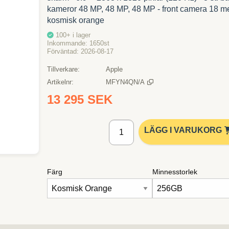
kameror 48 MP, 48 MP, 48 MP - front camera 18 me
kosmisk orange
100+
i lager
Inkommande
1650st
Förväntad
2026-08-17
Tillverkare
Apple
Artikelnr
MFYN4QN/A
13 295 SEK
Lägg i kundvagn
LÄGG I VARUKORG
Färg
Minnesstorlek