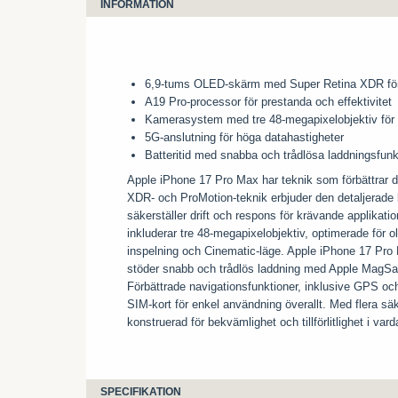
INFORMATION
6,9-tums OLED-skärm med Super Retina XDR för 
A19 Pro-processor för prestanda och effektivitet
Kamerasystem med tre 48-megapixelobjektiv för 
5G-anslutning för höga datahastigheter
Batteritid med snabba och trådlösa laddningsfunk
Apple iPhone 17 Pro Max har teknik som förbättrar
XDR- och ProMotion-teknik erbjuder den detaljerade 
säkerställer drift och respons för krävande applikat
inkluderar tre 48-megapixelobjektiv, optimerade för o
inspelning och Cinematic-läge. Apple iPhone 17 Pro 
stöder snabb och trådlös laddning med Apple MagSafe
Förbättrade navigationsfunktioner, inklusive GPS oc
SIM-kort för enkel användning överallt. Med flera sä
konstruerad för bekvämlighet och tillförlitlighet i var
SPECIFIKATION