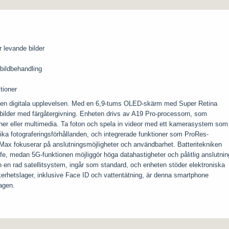
levande bilder
bildbehandling
tioner
 den digitala upplevelsen. Med en 6,9-tums OLED-skärm med Super Retina
bilder med färgåtergivning. Enheten drivs av A19 Pro-processorn, som
ioner eller multimedia. Ta foton och spela in videor med ett kamerasystem som
lika fotograferingsförhållanden, och integrerade funktioner som ProRes-
Max fokuserar på anslutningsmöjligheter och användbarhet. Batteritekniken
, medan 5G-funktionen möjliggör höga datahastigheter och pålitlig anslutnin
h en rad satellitsystem, ingår som standard, och enheten stöder elektroniska
kerhetslager, inklusive Face ID och vattentätning, är denna smartphone
dagen.