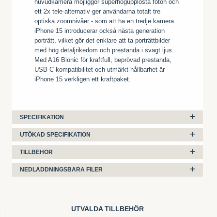
huvudkamera möjliggör superhögupplösta foton och
ett 2x tele-alternativ ger användarna totalt tre
optiska zoomnivåer - som att ha en tredje kamera.
iPhone 15 introducerar också nästa generation
porträtt, vilket gör det enklare att ta porträttbilder
med hög detaljrikedom och prestanda i svagt ljus.
Med A16 Bionic för kraftfull, beprövad prestanda,
USB-C-kompatibilitet och utmärkt hållbarhet är
iPhone 15 verkligen ett kraftpaket.
SPECIFIKATION
UTÖKAD SPECIFIKATION
TILLBEHÖR
NEDLADDNINGSBARA FILER
UTVALDA TILLBEHÖR