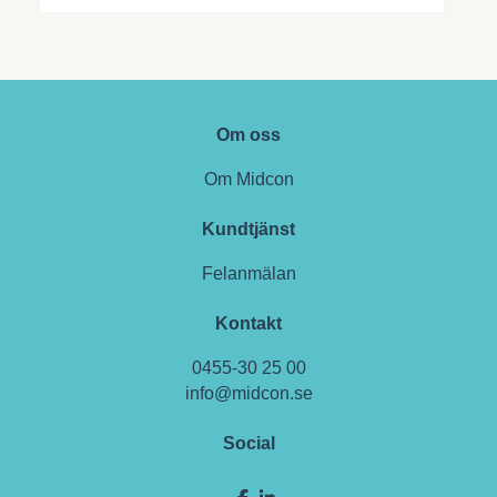
Om oss
Om Midcon
Kundtjänst
Felanmälan
Kontakt
0455-30 25 00
info@midcon.se
Social