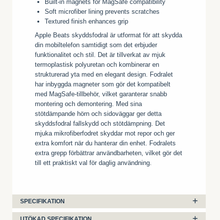
Built-in magnets for MagSafe compatibility
Soft microfiber lining prevents scratches
Textured finish enhances grip
Apple Beats skyddsfodral är utformat för att skydda
din mobiltelefon samtidigt som det erbjuder
funktionalitet och stil. Det är tillverkat av mjuk
termoplastisk polyuretan och kombinerar en
strukturerad yta med en elegant design. Fodralet
har inbyggda magneter som gör det kompatibelt
med MagSafe-tillbehör, vilket garanterar snabb
montering och demontering. Med sina
stötdämpande hörn och sidoväggar ger detta
skyddsfodral fallskydd och stötdämpning. Det
mjuka mikrofiberfodret skyddar mot repor och ger
extra komfort när du hanterar din enhet. Fodralets
extra grepp förbättrar användbarheten, vilket gör det
till ett praktiskt val för daglig användning.
SPECIFIKATION
UTÖKAD SPECIFIKATION