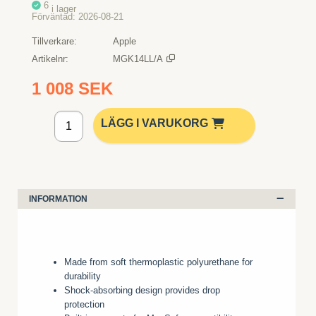
6
i lager
Förväntad
2026-08-21
Tillverkare
Apple
Artikelnr
MGK14LL/A
1 008 SEK
Lägg i kundvagn
LÄGG I VARUKORG
INFORMATION
Made from soft thermoplastic polyurethane for
durability
Shock-absorbing design provides drop
protection