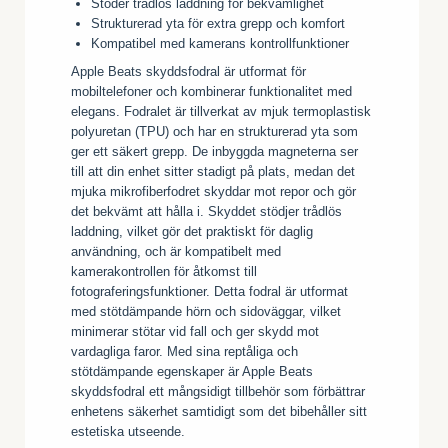
Stöder trådlös laddning för bekvämlighet
Strukturerad yta för extra grepp och komfort
Kompatibel med kamerans kontrollfunktioner
Apple Beats skyddsfodral är utformat för
mobiltelefoner och kombinerar funktionalitet med
elegans. Fodralet är tillverkat av mjuk termoplastisk
polyuretan (TPU) och har en strukturerad yta som
ger ett säkert grepp. De inbyggda magneterna ser
till att din enhet sitter stadigt på plats, medan det
mjuka mikrofiberfodret skyddar mot repor och gör
det bekvämt att hålla i. Skyddet stödjer trådlös
laddning, vilket gör det praktiskt för daglig
användning, och är kompatibelt med
kamerakontrollen för åtkomst till
fotograferingsfunktioner. Detta fodral är utformat
med stötdämpande hörn och sidoväggar, vilket
minimerar stötar vid fall och ger skydd mot
vardagliga faror. Med sina reptåliga och
stötdämpande egenskaper är Apple Beats
skyddsfodral ett mångsidigt tillbehör som förbättrar
enhetens säkerhet samtidigt som det bibehåller sitt
estetiska utseende.