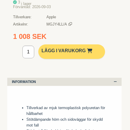
3
i lager
Förväntad
2026-09-03
Tillverkare
Apple
Artikelnr
MGJY4LL/A
1 008 SEK
Lägg i kundvagn
LÄGG I VARUKORG
INFORMATION
Tillverkad av mjuk termoplastisk polyuretan för
hållbarhet
Stötdämpande hörn och sidoväggar för skydd
mot fall