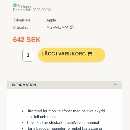
5
i lager
Förväntad
2026-09-09
Tillverkare
Apple
Artikelnr
MGFA4ZM/A
642 SEK
Lägg i kundvagn
LÄGG I VARUKORG
INFORMATION
Utformad för mobiltelefoner med pålitligt skydd
mot fall och repor
Tillverkad av slitstarkt TechWoven-material
Har inbyggda magneter för enkel fastsättning