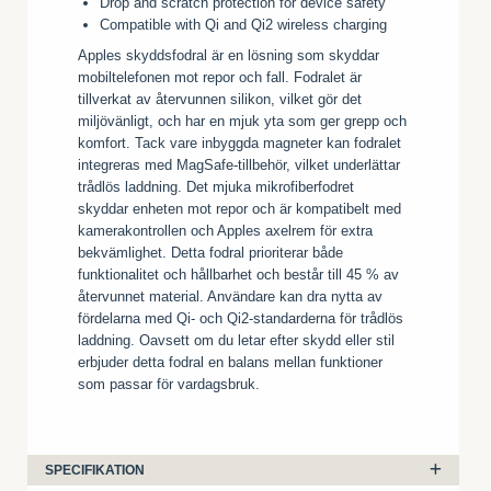
Drop and scratch protection for device safety
Compatible with Qi and Qi2 wireless charging
Apples skyddsfodral är en lösning som skyddar
mobiltelefonen mot repor och fall. Fodralet är
tillverkat av återvunnen silikon, vilket gör det
miljövänligt, och har en mjuk yta som ger grepp och
komfort. Tack vare inbyggda magneter kan fodralet
integreras med MagSafe-tillbehör, vilket underlättar
trådlös laddning. Det mjuka mikrofiberfodret
skyddar enheten mot repor och är kompatibelt med
kamerakontrollen och Apples axelrem för extra
bekvämlighet. Detta fodral prioriterar både
funktionalitet och hållbarhet och består till 45 % av
återvunnet material. Användare kan dra nytta av
fördelarna med Qi- och Qi2-standarderna för trådlös
laddning. Oavsett om du letar efter skydd eller stil
erbjuder detta fodral en balans mellan funktioner
som passar för vardagsbruk.
SPECIFIKATION