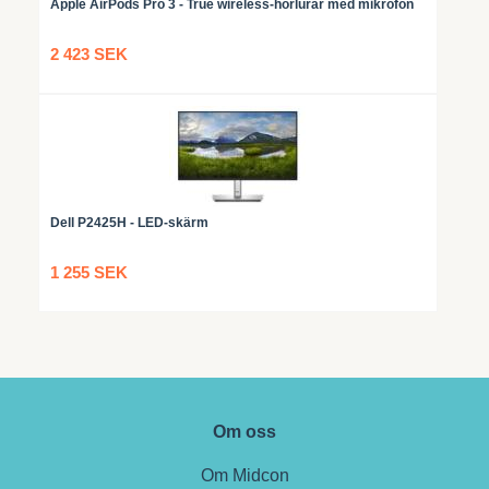
Apple AirPods Pro 3 - True wireless-hörlurar med mikrofon
2 423 SEK
Dell P2425H - LED-skärm
1 255 SEK
Om oss
Om Midcon