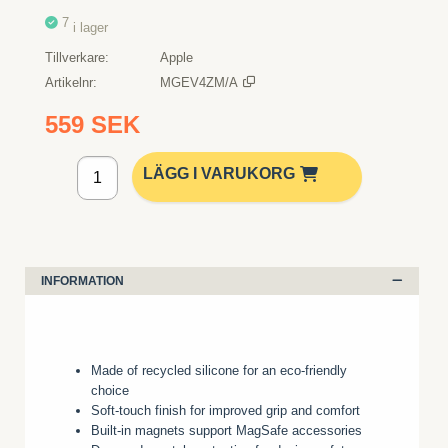
7
i lager
Tillverkare
Apple
Artikelnr
MGEV4ZM/A
559 SEK
Lägg i kundvagn
LÄGG I VARUKORG
INFORMATION
Made of recycled silicone for an eco-friendly
choice
Soft-touch finish for improved grip and comfort
Built-in magnets support MagSafe accessories