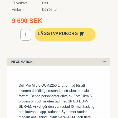
Tillverkare
Dell
Artikelnr
DJY05
9 690 SEK
Lägg i kundvagn
LÄGG I VARUKORG
INFORMATION
Dell Pro Micro QCM1250 är utformad för att
leverera tillförlitlig prestanda i ett ultrakompakt
format. Denna persondator drivs av Core Ultra 5-
processorn och är utrustad med 16 GB DDR5
SDRAM, vilket gör den väl rustad för multitasking
och krävande applikationer. Systemet stöder
modern anslutning, inklusive Wi-Fi 6E och flera