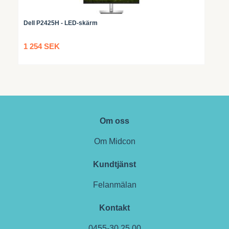
Dell P2425H - LED-skärm
1 254 SEK
Om oss
Om Midcon
Kundtjänst
Felanmälan
Kontakt
0455-30 25 00