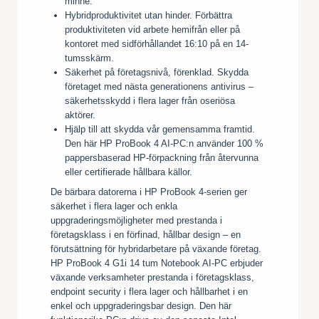
minne.
Hybridproduktivitet utan hinder. Förbättra
produktiviteten vid arbete hemifrån eller på
kontoret med sidförhållandet 16:10 på en 14-
tumsskärm.
Säkerhet på företagsnivå, förenklad. Skydda
företaget med nästa generationens antivirus –
säkerhetsskydd i flera lager från oseriösa
aktörer.
Hjälp till att skydda vår gemensamma framtid.
Den här HP ProBook 4 AI-PC:n använder 100 %
pappersbaserad HP-förpackning från återvunna
eller certifierade hållbara källor.
De bärbara datorerna i HP ProBook 4-serien ger
säkerhet i flera lager och enkla
uppgraderingsmöjligheter med prestanda i
företagsklass i en förfinad, hållbar design – en
förutsättning för hybridarbetare på växande företag.
HP ProBook 4 G1i 14 tum Notebook AI-PC erbjuder
växande verksamheter prestanda i företagsklass,
endpoint security i flera lager och hållbarhet i en
enkel och uppgraderingsbar design. Den här