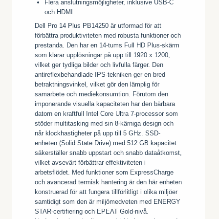
Flera anslutningsmöjligheter, inklusive USB-C
och HDMI
Dell Pro 14 Plus PB14250 är utformad för att
förbättra produktiviteten med robusta funktioner och
prestanda. Den har en 14-tums Full HD Plus-skärm
som klarar upplösningar på upp till 1920 x 1200,
vilket ger tydliga bilder och livfulla färger. Den
antireflexbehandlade IPS-tekniken ger en bred
betraktningsvinkel, vilket gör den lämplig för
samarbete och mediekonsumtion. Förutom den
imponerande visuella kapaciteten har den bärbara
datorn en kraftfull Intel Core Ultra 7-processor som
stöder multitasking med sin 8-kärniga design och
når klockhastigheter på upp till 5 GHz. SSD-
enheten (Solid State Drive) med 512 GB kapacitet
säkerställer snabb uppstart och snabb dataåtkomst,
vilket avsevärt förbättrar effektiviteten i
arbetsflödet. Med funktioner som ExpressCharge
och avancerad termisk hantering är den här enheten
konstruerad för att fungera tillförlitligt i olika miljöer
samtidigt som den är miljömedveten med ENERGY
STAR-certifiering och EPEAT Gold-nivå.