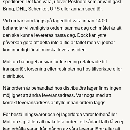
speditörer. Det kan vara, utöver Postnord som är vanligast,
Bring, DHL, Schenker, UPS eller annan speditör.
Vid ordrar som läggs på lagerförd vara innan 14.00
behandlar vi vanligtvis ordern samma dag och målet är att
den ska kunna levereras nästa dag. Dock kan yttre
påverkan göra att detta inte alltid är fallet men vi jobbar
kontinuerligt för att minska leveranstiden.
Midcon bär inget ansvar för försening relaterade till
transportör, försening eller restnotering hos tillverkare eller
distributör.
När ordern är behandlad hos distributörs lager finns ingen
möjlighet att ändra leveransadress. Var noga med att
korrekt leveransadress är ifylld innan ordern läggs.
För beställningsvaror och ej lagerförda varor förbehåller
Midcon sig rätten att makulera order i ett sådant fall då vi ej
kan erhålla varan från någon av våra leverantörer eller att